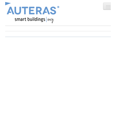
Home
®
Wofür steht AUTERAS
®
AUTERAS
Software
E-Akademie